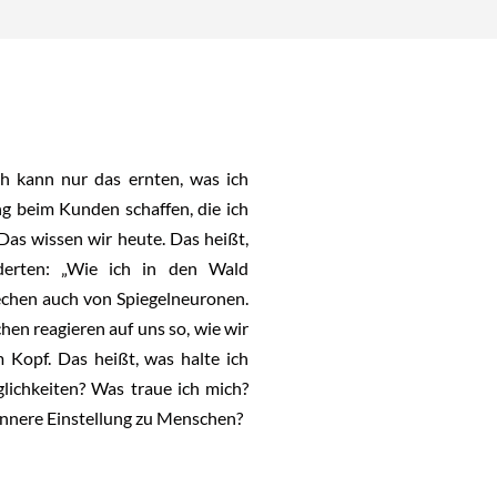
benutzen,
um
die
Lautstärke
zu
regeln.
Ich kann nur das ernten, was ich
ng beim Kunden schaffen, die ich
 Das wissen wir heute. Das heißt,
erten: „Wie ich in den Wald
prechen auch von Spiegelneuronen.
en reagieren auf uns so, wie wir
m Kopf. Das heißt, was halte ich
lichkeiten? Was traue ich mich?
innere Einstellung zu Menschen?