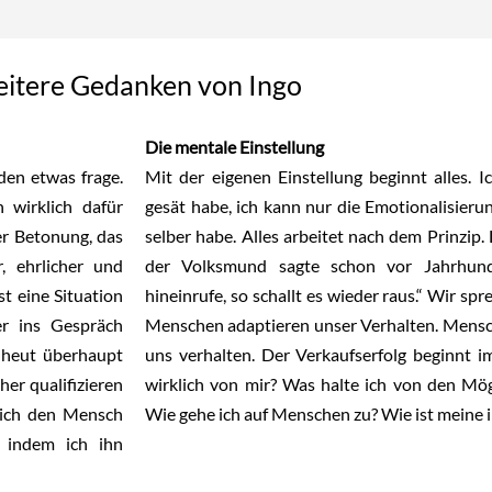
itere Gedanken von Ingo
Die mentale Einstellung
den etwas frage.
Mit der eigenen Einstellung beginnt alles. 
 wirklich dafür
gesät habe, ich kann nur die Emotionalisieru
er Betonung, das
selber habe. Alles arbeitet nach dem Prinzip.
, ehrlicher und
der Volksmund sagte schon vor Jahrhund
t eine Situation
hineinrufe, so schallt es wieder raus.“ Wir s
er ins Gespräch
Menschen adaptieren unser Verhalten. Mensch
t heut überhaupt
uns verhalten. Der Verkaufserfolg beginnt i
er qualifizieren
wirklich von mir? Was halte ich von den Mög
klich den Mensch
Wie gehe ich auf Menschen zu? Wie ist meine 
 indem ich ihn