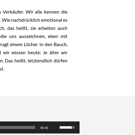
 Verkäufer. Wir alle kennen die
e. Wie nachdrücklich emotional es
ch, das heißt, sie arbeiten auch
 die uns auszeichnen, eben mit
 fragt einem Löcher in den Bauch,
 wir wissen heute: Je älter wir
 Das heißt, letztendlich dürfen
st.
Pfeiltasten
46:56
Hoch/Runter