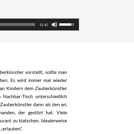
Pfeiltasten
51:42
Hoch/Runter
benutzen,
um
die
Lautstärke
zu
erkünstler vorstellt, sollte man
regeln.
aben. Es wird immer mal wieder
 an Kindern dem Zauberkünstler
 Nachbar-Tisch unterschiedlich
 Zauberkünstler dann als den an,
manden, der gestört hat. Viele
ant zu klatschen. Idealerweise
 „erlauben“.