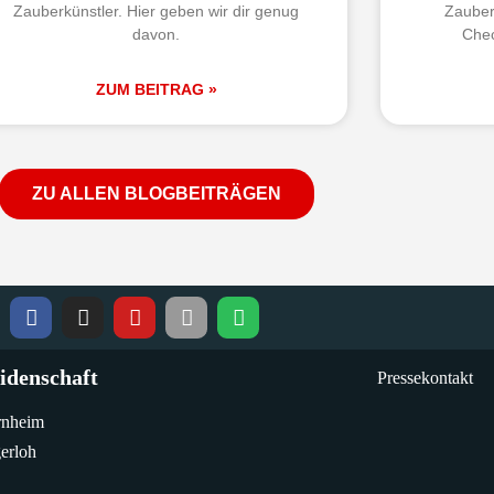
Zauberkünstler. Hier geben wir dir genug
Zauber
davon.
Chec
ZUM BEITRAG »
ZU ALLEN BLOGBEITRÄGEN
idenschaft
Pressekontakt
rnheim
erloh